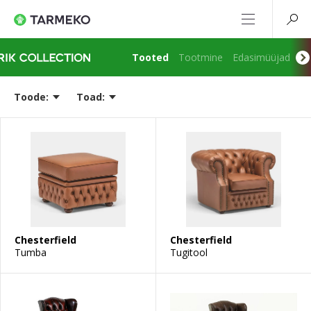
Tooted
Tootmine
Edasimüüjad
Ko
Toode:
Toad:
Chesterfield
Chesterfield
Tumba
Tugitool