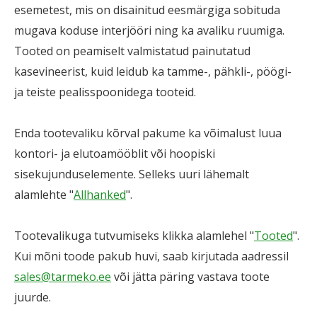
esemetest, mis on disainitud eesmärgiga sobituda
mugava koduse interjööri ning ka avaliku ruumiga.
Tooted on peamiselt valmistatud painutatud
kasevineerist, kuid leidub ka tamme-, pähkli-, pöögi-
ja teiste pealisspoonidega tooteid.
Enda tootevaliku kõrval pakume ka võimalust luua
kontori- ja elutoamööblit või hoopiski
sisekujunduselemente. Selleks uuri lähemalt
alamlehte "
Allhanked
".
Tootevalikuga tutvumiseks klikka alamlehel "
Tooted
".
Kui mõni toode pakub huvi, saab kirjutada aadressil
sales@tarmeko.ee
või jätta päring vastava toote
juurde.