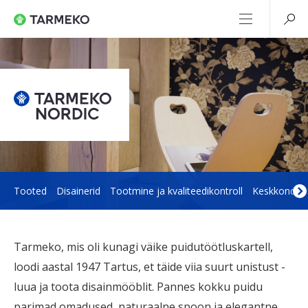
Tooted
Disainerid
Tootmine ja kvaliteedikontroll
Keskkond
Tarmeko, mis oli kunagi väike puidutöötluskartell,
loodi aastal 1947 Tartus, et täide viia suurt unistust -
luua ja toota disainmööblit. Pannes kokku puidu
parimad omadused, naturaalne spoon ja elegantne