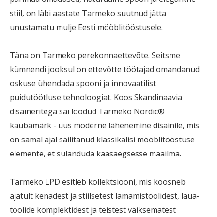
stiil, on läbi aastate Tarmeko suutnud jätta
unustamatu mulje Eesti mööblitööstusele.
Täna on Tarmeko perekonnaettevõte. Seitsme
kümnendi jooksul on ettevõtte töötajad omandanud
oskuse ühendada spooni ja innovaatilist
puidutöötluse tehnoloogiat. Koos Skandinaavia
disaineritega sai loodud Tarmeko Nordic®
kaubamärk - uus moderne lähenemine disainile, mis
on samal ajal säilitanud klassikalisi mööblitööstuse
elemente, et sulanduda kaasaegsesse maailma.
Tarmeko LPD esitleb kollektsiooni, mis koosneb
ajatult kenadest ja stiilsetest lamamistoolidest, laua-
toolide komplektidest ja teistest väiksematest