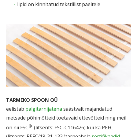
lipid on kinnitatud tekstiilist paeltele
TARMEKO SPOON OÜ
eelistab
palgitarnijatena
säästvalt majandatud
metsade põhimõtteid toetavaid ettevõtteid ning meil
®
on nii FSC
(litsents: FSC-C116426) kui ka PEFC
(litsents: PEFC/19-31-133 )tarneahela
sertifikaadid
.