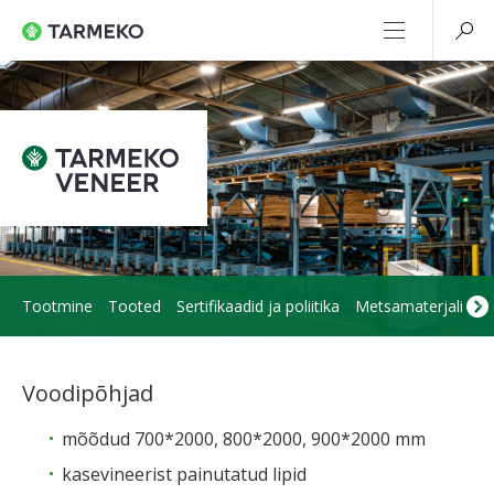
Tootmine
Tooted
Sertifikaadid ja poliitika
Metsamaterjali ost
Voodipõhjad
mõõdud 700*2000, 800*2000, 900*2000 mm
kasevineerist painutatud lipid