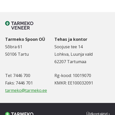
Tarmeko Spoon OÜ
Tehas ja kontor
Sõbra 61
Soojuse tee 14
50106 Tartu
Lohkva, Luunja vald
62207 Tartumaa
Tel: 7446 700
Rg-kood: 10019070
Faks: 7446 701
KMKR: EE100032091
tarmeko@tarmeko.ee
Ü
ldkontaktid