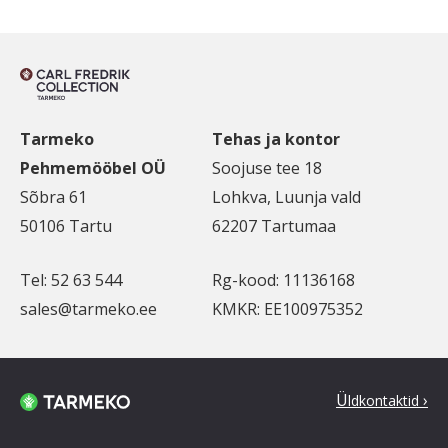
Tarmeko
Tehas ja kontor
Pehmemööbel OÜ
Soojuse tee 18
Sõbra 61
Lohkva, Luunja vald
50106 Tartu
62207 Tartumaa
Tel: 52 63 544
Rg-kood: 11136168
sales@tarmeko.ee
KMKR: EE100975352
Ü
ldkontaktid