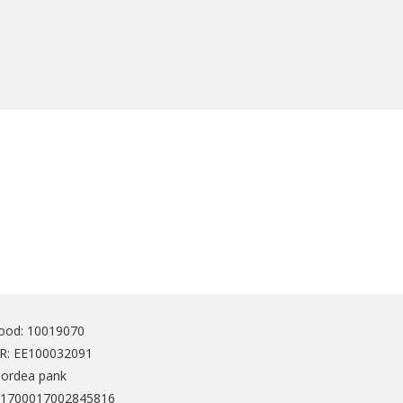
ood: 10019070
: EE100032091
Nordea pank
1700017002845816