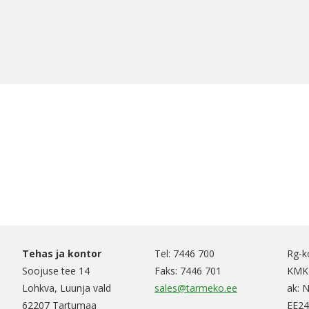
Tehas ja kontor
Tel: 7446 700
Rg-k
Soojuse tee 14
Faks: 7446 701
KMKR
Lohkva, Luunja vald
sales@tarmeko.ee
ak: 
62207 Tartumaa
EE24