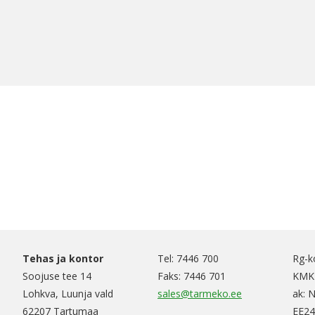
Tehas ja kontor
Tel: 7446 700
Rg-k
Soojuse tee 14
Faks: 7446 701
KMKR
Lohkva, Luunja vald
sales@tarmeko.ee
ak: 
62207 Tartumaa
EE24