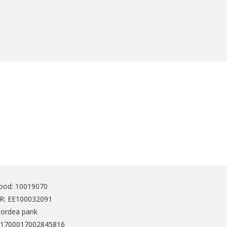
ood: 10019070
: EE100032091
Nordea pank
1700017002845816