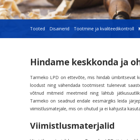
Tooted
Disainerid
Tootmine ja kvaliteedikontroll
Hindame keskkonda ja oh
Tarmeko LPD on ettevõte, mis hindab ümbritsevat ke
loodust ning vähendada tootmisest tulenevat saaste
võtnud mitmeid meetmeid ning lähtub jätkusuutlik
Tarmeko on seadnud endale eesmärgiks leida järjepide
viimistlusmatejale, mis on ohutud ja ei kahjusta kasuta
Viimistlusmaterjalid