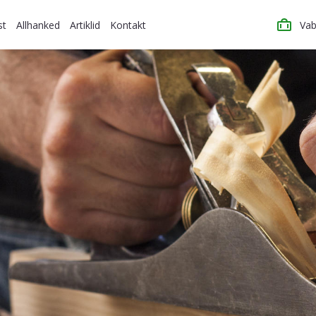
st
Allhanked
Artiklid
Kontakt
Vab