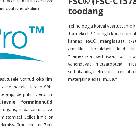
FSC® (FSC-C15783
kem võtnud kasutusse lakke
toodang
innovatiivne ökoliim.
Tehnoloogia kõrval väärtustame ka
Tarmeko LPD hangib kõik toormater
kannab
FSC
®
märgistust (FS
ametlikult kodulehelt, kuid s
"Tarneahela sertifikaat on mõ
vahendavad metsatooteid, mida
sertifikaadiga ettevõttel on luba
kasutusele võtnud
ökoliimi
materjalina edasi müüa."
atakse näiteks lastemööbli
tegruppide puhul. Zero liim
utavale formaldehüüdi
itu gaas, mida kasutatakse
mistamisel. Selles liimis on
rkimisväärne see, et Zero