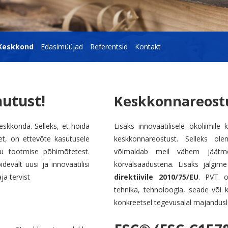
Keskkond
Edasimüüjad
Referentsid
Kontakt
utust!
Keskkonnareost
skkonda. Selleks, et hoida
Lisaks innovaatilisele ökoliimi
t, on ettevõte kasutusele
keskkonnareostust. Selleks ol
u tootmise põhimõtetest.
võimaldab meil vähem jäätm
valt uusi ja innovaatilisi
kõrvalsaadustena. Lisaks jälgi
ja tervist
direktiivile 2010/75/EU
. PVT o
tehnika, tehnoloogia, seade või 
konkreetsel tegevusalal majandusli