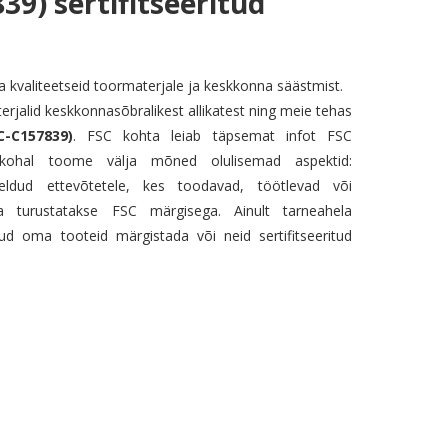
9) sertifitseeritud
 kvaliteetseid toormaterjale ja keskkonna säästmist.
jalid keskkonnasõbralikest allikatest ning meie tehas
C-C157839)
. FSC kohta leiab täpsemat infot FSC
iinkohal toome välja mõned olulisemad aspektid:
eldud ettevõtetele, kes toodavad, töötlevad või
 turustatakse FSC märgisega. Ainult tarneahela
tud oma tooteid märgistada või neid sertifitseeritud