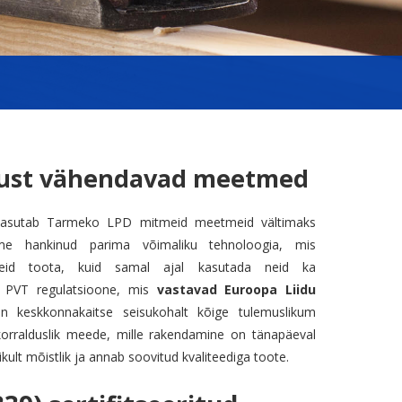
ust vähendavad meetmed
le kasutab Tarmeko LPD mitmeid meetmeid vältimaks
eme hankinud parima võimaliku tehnoloogia, mis
eid toota, kuid samal ajal kasutada neid ka
me PVT regulatsioone, mis
vastavad Euroopa Liidu
n keskkonnakaitse seisukohalt kõige tulemuslikum
korralduslik meede, mille rakendamine on tänapäeval
kult mõistlik ja annab soovitud kvaliteediga toote.