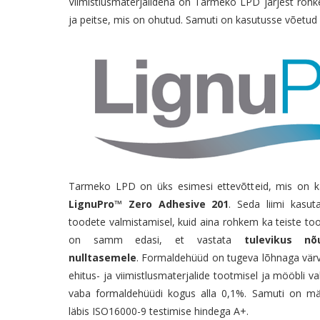
Viimistlusmaterjalidena on Tarmeko LPD järjest roh
ja peitse, mis on ohutud. Samuti on kasutusse võetud 
Tarmeko LPD on üks esimesi ettevõtteid, mis on 
LignuPro™ Zero Adhesive 201
. Seda liimi kasut
toodete valmistamisel, kuid aina rohkem ka teiste too
on samm edasi, et vastata
tulevikus nõ
nulltasemele
. Formaldehüüd on tugeva lõhnaga värv
ehitus- ja viimistlusmaterjalide tootmisel ja mööbli val
vaba formaldehüüdi kogus alla 0,1%. Samuti on mä
läbis ISO16000-9 testimise hindega A+.