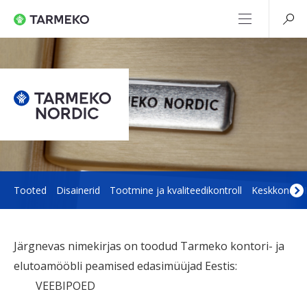
Tooted
Disainerid
Tootmine ja kvaliteedikontroll
Keskkond
Järgnevas nimekirjas on toodud Tarmeko kontori- ja
elutoamööbli peamised edasimüüjad Eestis:
VEEBIPOED