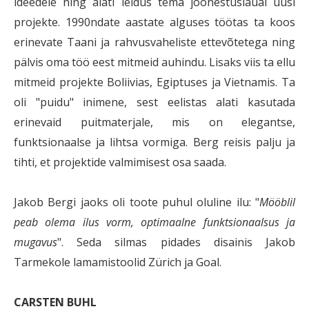
ideedele ning alati leidus tema joonestuslaual uusi
projekte. 1990ndate aastate alguses töötas ta koos
erinevate Taani ja rahvusvaheliste ettevõtetega ning
pälvis oma töö eest mitmeid auhindu. Lisaks viis ta ellu
mitmeid projekte Boliivias, Egiptuses ja Vietnamis. Ta
oli "puidu" inimene, sest eelistas alati kasutada
erinevaid puitmaterjale, mis on elegantse,
funktsionaalse ja lihtsa vormiga. Berg reisis palju ja
tihti, et projektide valmimisest osa saada.
Jakob Bergi jaoks oli toote puhul oluline ilu: "
Mööblil
peab olema ilus vorm, optimaalne funktsionaalsus ja
mugavus
". Seda silmas pidades disainis Jakob
Tarmekole lamamistoolid Zürich ja Goal.
CARSTEN BUHL