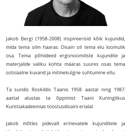
Jakob Bergi (1958-2008) inspireerisid kõik kujundid,
mida tema silm haaras. Disain oli tema elu loomulik
osa. Tema põhiideed ergonoomiliste kujundite ja
materjalide valiku kohta määras suures osas tema
sotsiaalne kuvand ja mitmekülgne suhtumine ellu.
Ta sündis Roskildis Taanis 1958. aastal ning 1987.
aastal alustas ta õppimist Taani Kuninglikus
Kunstiakadeemias tööstusdisaini erialal.
Jakob mõtles pidevalt erinevatele kujunditele ja