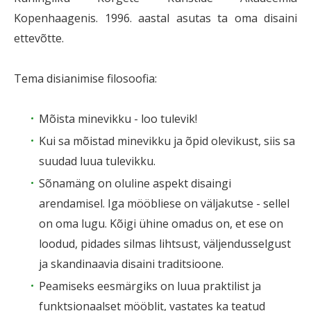
Kopenhaagenis. 1996. aastal asutas ta oma disaini
ettevõtte.
Tema disianimise filosoofia:
Mõista minevikku - loo tulevik!
Kui sa mõistad minevikku ja õpid olevikust, siis sa
suudad luua tulevikku.
Sõnamäng on oluline aspekt disaingi
arendamisel. Iga mööbliese on väljakutse - sellel
on oma lugu. Kõigi ühine omadus on, et ese on
loodud, pidades silmas lihtsust, väljendusselgust
ja skandinaavia disaini traditsioone.
Peamiseks eesmärgiks on luua praktilist ja
funktsionaalset mööblit, vastates ka teatud