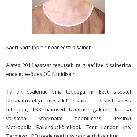
Kadri Kadalipp on noor eesti disainer.
Alates 2014.aastast tegutseb ta graafilise disainerina
enda ettevõttes OÜ Nutidisain.
Ta on osalenud oma töödega nii Eesti sisestel
ühisnäitustel-ja messidel: disainiöö, sisustusmess
Interjöör, TKK näitused Nooruse galeriis, kui ka
välismaal: Stockholmi mööblimess, Helsinki
Metropolia Rakenduskõrgkool, Tent London jne.
Tarmeko LPD toode nagi Juss on Kadri disainitud.