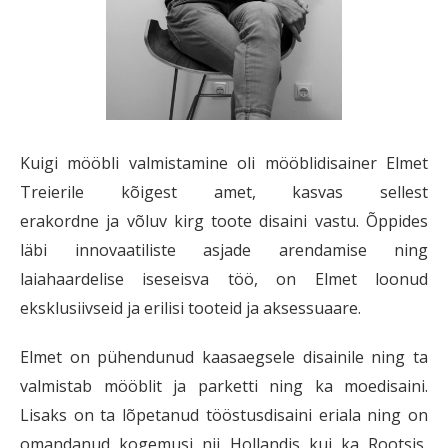
Kuigi mööbli valmistamine oli mööblidisainer Elmet
Treierile kõigest amet, kasvas sellest
erakordne ja võluv kirg toote disaini vastu. Õppides
läbi innovaatiliste asjade arendamise ning
laiahaardelise iseseisva töö, on Elmet loonud
eksklusiivseid ja erilisi tooteid ja aksessuaare.
Elmet on pühendunud kaasaegsele disainile ning ta
valmistab mööblit ja parketti ning ka moedisaini.
Lisaks on ta lõpetanud tööstusdisaini eriala ning on
omandanud kogemusi nii Hollandis kui ka Rootsis,