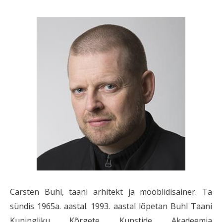
Carsten Buhl, taani arhitekt ja mööblidisainer. Ta
sündis 1965a. aastal. 1993. aastal lõpetan Buhl Taani
Kuningliku Kõrgete Kunstide Akadeemia