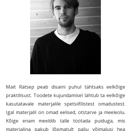
Mait Rätsep peab disaini puhul tähtsaks eelkõige
praktilisust. Toodete kujundamisel lähtub ta eelkõige
kasutatavale materjalile spetsiifilistest omadustest.
Igal materjalil on omad eelised, otstarve ja meeleolu.
Kõige enam meeldib talle töötada puiduga, mis
materjalina pakub lõpmatult palju võimalusi hea