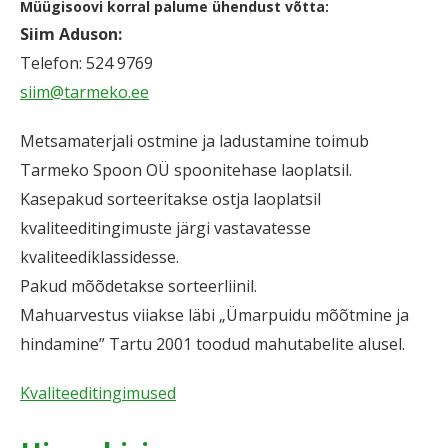
Müügisoovi korral palume ühendust võtta:
Siim Aduson:
Telefon: 524 9769
siim@tarmeko.ee
Metsamaterjali ostmine ja ladustamine toimub
Tarmeko Spoon OÜ spoonitehase laoplatsil.
Kasepakud sorteeritakse ostja laoplatsil
kvaliteeditingimuste järgi vastavatesse
kvaliteediklassidesse.
Pakud mõõdetakse sorteerliinil.
Mahuarvestus viiakse läbi „Ümarpuidu mõõtmine ja
hindamine” Tartu 2001 toodud mahutabelite alusel.
Kvaliteeditingimused