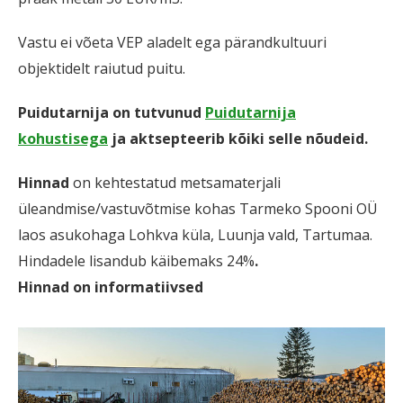
Vastu ei võeta VEP aladelt ega pärandkultuuri
objektidelt raiutud puitu.
Puidutarnija on tutvunud
Puidutarnija
kohustisega
ja aktsepteerib kõiki selle nõudeid.
Hinnad
on kehtestatud metsamaterjali
üleandmise/vastuvõtmise kohas Tarmeko Spooni OÜ
laos asukohaga Lohkva küla, Luunja vald, Tartumaa.
Hindadele lisandub käibemaks 24%
.
Hinnad on informatiivsed