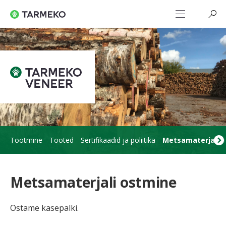
Tootmine
Tooted
Sertifikaadid ja poliitika
Metsamaterjali o
Metsamaterjali ostmine
Ostame kasepalki.