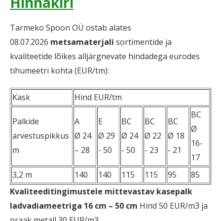
Hinnakiri
Tarmeko Spoon OÜ ostab alates
08.07.2026
metsamaterjali
sortimentide ja
kvaliteetide lõikes alljärgnevate hindadega eurodes
tihumeetri kohta (EUR/tm):
Kask
Hind EUR/tm
BC
Palkide
A
E
BC
BC
BC
Ø
arvestuspikkus
Ø 24
Ø 29
Ø 24
Ø 22
Ø 18
16-
m
– 28
- 50
- 50
- 23
- 21
17
3,2 m
140
140
115
115
95
85
Kvaliteeditingimustele mittevastav kasepalk
ladvadiameetriga 16 cm – 50 cm
Hind 50 EUR/m3 ja
praak metall 30 EUR/m3.