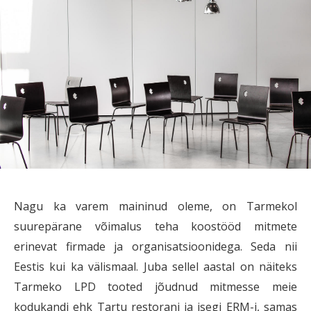
Nagu ka varem maininud oleme, on Tarmekol
suurepärane võimalus teha koostööd mitmete
erinevat firmade ja organisatsioonidega. Seda nii
Eestis kui ka välismaal. Juba sellel aastal on näiteks
Tarmeko LPD tooted jõudnud mitmesse meie
kodukandi ehk Tartu restorani ja isegi ERM-i, samas