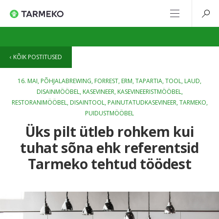
KÕIK POSTITUSED
16. MAI,
PÕHJALABREWING
,
FORREST
,
ERM
,
TAPARTIA
,
TOOL
,
LAUD
,
DISAINMÖÖBEL
,
KASEVINEER
,
KASEVINEERISTMÖÖBEL
,
RESTORANIMÖÖBEL
,
DISAINTOOL
,
PAINUTATUDKASEVINEER
,
TARMEKO
,
PUIDUSTMÖÖBEL
Üks pilt ütleb rohkem kui
tuhat sõna ehk referentsid
Tarmeko tehtud töödest