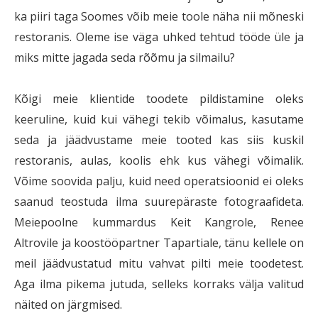
ka piiri taga Soomes võib meie toole näha nii mõneski
restoranis. Oleme ise väga uhked tehtud tööde üle ja
miks mitte jagada seda rõõmu ja silmailu?
Kõigi meie klientide toodete pildistamine oleks
keeruline, kuid kui vähegi tekib võimalus, kasutame
seda ja jäädvustame meie tooted kas siis kuskil
restoranis, aulas, koolis ehk kus vähegi võimalik.
Võime soovida palju, kuid need operatsioonid ei oleks
saanud teostuda ilma suurepäraste fotograafideta.
Meiepoolne kummardus Keit Kangrole, Renee
Altrovile ja koostööpartner Tapartiale, tänu kellele on
meil jäädvustatud mitu vahvat pilti meie toodetest.
Aga ilma pikema jutuda, selleks korraks välja valitud
näited on järgmised.