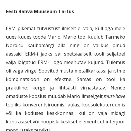
Eesti Rahva Muuseum Tartus
ERM pikemat tutvustust ilmselt ei vaja, küll aga meie
uues kuues toode Mario. Mario tool kuulub Tarmeko
Nordicu kaubamärgi alla ning on valikus olnud
aastaid. ERM-i jaoks sai spetsiaalselt tooli seljatoel
välja lõigatud ERM-i logo meenutav kujund. Tulemus
oli väga vinge! Soovitud musta metallkarkassi ja istme
kombinatsioon on efektne. Samas on tool ka
praktiline: kerge ja lihtsasti virnastatav. Nende
omaduste kooslus muudab Mario ilmselgelt
must-have
tooliks konverentsiruumis, aulas, koosolekuteruumis
või ka koduses keskkonnas, kui on vaja midagi
kontrastset või hoopiski keskset elementi, et interjöör
moodustaks terviku.