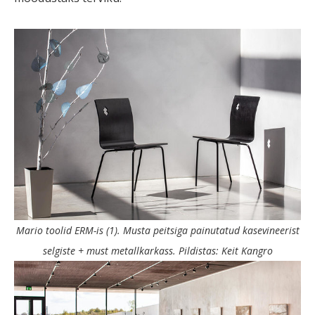
Mario toolid ERM-is (1). Musta peitsiga painutatud kasevineerist
selgiste + must metallkarkass. Pildistas: Keit Kangro