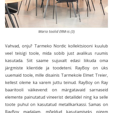
Mario toolid ERM-is (3)
Vahvad, onju? Tarmeko Nordic kollektsiooni kuulub
veel teisigi toole, mida sobib just avalikus ruumis
kasutada. Siit saame sujuvalt edasi liikuda oma
järgmiste klientide ja toodeteni. RayBoy on üks
uuemaid toole, mille disainis Tarmekole Elmet Treier,
kellest oleme ka varem juttu teinud. RayBoy on Ray
baaritooli väikevend: on märgatavaid sarnaseid
elemente painutatud vineerist detailidel ning ka selle
toote puhul on kasutatud metallkarkassi. Samas on
RayBoy madalam, mõeldud kasutamiseks pigem