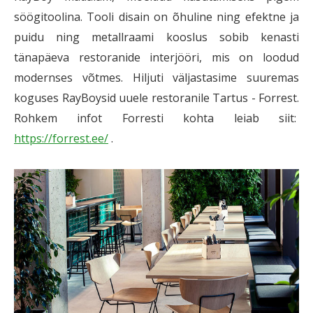
söögitoolina. Tooli disain on õhuline ning efektne ja
puidu ning metallraami kooslus sobib kenasti
tänapäeva restoranide interjööri, mis on loodud
modernses võtmes. Hiljuti väljastasime suuremas
koguses RayBoysid uuele restoranile Tartus - Forrest.
Rohkem infot Forresti kohta leiab siit:
https://forrest.ee/
.