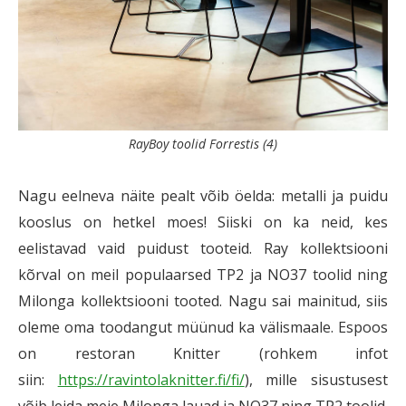
RayBoy toolid Forrestis (4)
Nagu eelneva näite pealt võib öelda: metalli ja puidu
kooslus on hetkel moes! Siiski on ka neid, kes
eelistavad vaid puidust tooteid. Ray kollektsiooni
kõrval on meil populaarsed TP2 ja NO37 toolid ning
Milonga kollektsiooni tooted. Nagu sai mainitud, siis
oleme oma toodangut müünud ka välismaale. Espoos
on restoran Knitter (rohkem infot
siin:
https://ravintolaknitter.fi/fi/
), mille sisustusest