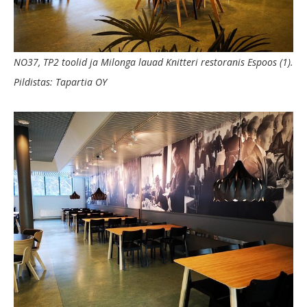
NO37, TP2 toolid ja Milonga lauad Knitteri restoranis Espoos (1).
Pildistas: Tapartia OY