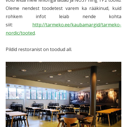
võib leida meie Milonga lauad ja NO37 ning TP2 toolid.
Oleme nendest toodetest varem ka rääkinud, kuid
rohkem infot leiab nende kohta
siit:
http://tarmeko.ee/kaubamargid/tarmeko-
nordic/tooted
.
Pildid restoranist on toodud all.