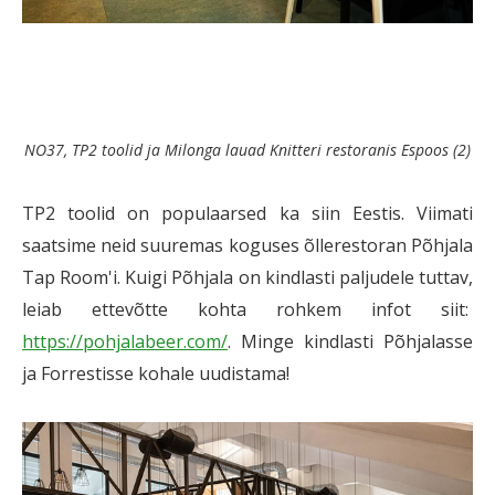
NO37, TP2 toolid ja Milonga lauad Knitteri restoranis Espoos (2)
TP2 toolid on populaarsed ka siin Eestis. Viimati
saatsime neid suuremas koguses õllerestoran Põhjala
Tap Room'i. Kuigi Põhjala on kindlasti paljudele tuttav,
leiab ettevõtte kohta rohkem infot siit:
https://pohjalabeer.com/
. Minge kindlasti Põhjalasse
ja Forrestisse kohale uudistama!