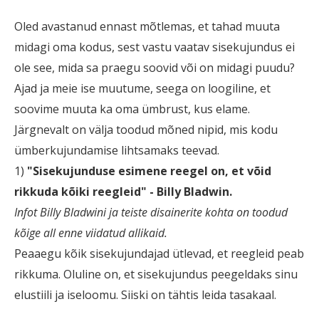
Oled avastanud ennast mõtlemas, et tahad muuta
midagi oma kodus, sest vastu vaatav sisekujundus ei
ole see, mida sa praegu soovid või on midagi puudu?
Ajad ja meie ise muutume, seega on loogiline, et
soovime muuta ka oma ümbrust, kus elame.
Järgnevalt on välja toodud mõned nipid, mis kodu
ümberkujundamise lihtsamaks teevad.
1)
"Sisekujunduse esimene reegel on, et võid
rikkuda kõiki reegleid" - Billy Bladwin.
Infot Billy Bladwini ja teiste disainerite kohta on toodud
kõige all enne viidatud allikaid.
Peaaegu kõik sisekujundajad ütlevad, et reegleid peab
rikkuma. Oluline on, et sisekujundus peegeldaks sinu
elustiili ja iseloomu. Siiski on tähtis leida tasakaal.