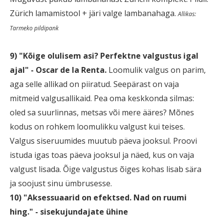
Zürich lamamistool + järi valge lambanahaga.
Allikas:
Tarmeko pildipank
9) "Kõige olulisem asi? Perfektne valgustus igal
ajal" - Oscar de la Renta.
Loomulik valgus on parim,
aga selle allikad on piiratud. Seepärast on vaja
mitmeid valgusallikaid. Pea oma keskkonda silmas:
oled sa suurlinnas, metsas või mere ääres? Mõnes
kodus on rohkem loomulikku valgust kui teises.
Valgus siseruumides muutub päeva jooksul. Proovi
istuda igas toas päeva jooksul ja näed, kus on vaja
valgust lisada. Õige valgustus õiges kohas lisab sära
ja soojust sinu ümbrusesse.
10) "Aksessuaarid on efektsed. Nad on ruumi
hing." - sisekujundajate ühine