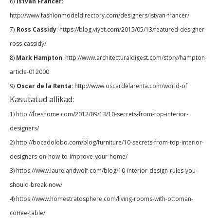
6)
Istvan Francer
:
http://www.fashionmodeldirectory.com/designers/istvan-francer/
7)
Ross Cassidy
: https://blog.viyet.com/2015/05/13/featured-designer-
ross-cassidy/
8)
Mark Hampton
: http://www.architecturaldigest.com/story/hampton-
article-012000
9)
Oscar de la Renta
: http://www.oscardelarenta.com/world-of
Kasutatud allikad:
1) http://freshome.com/2012/09/13/10-secrets-from-top-interior-
designers/
2)
http://bocadolobo.com/blog/furniture/10-secrets-from-top-interior-
designers-on-how-to-improve-your-home/
3) https://www.laurelandwolf.com/blog/10-interior-design-rules-you-
should-break-now/
4) https://www.homestratosphere.com/living-rooms-with-ottoman-
coffee-table/