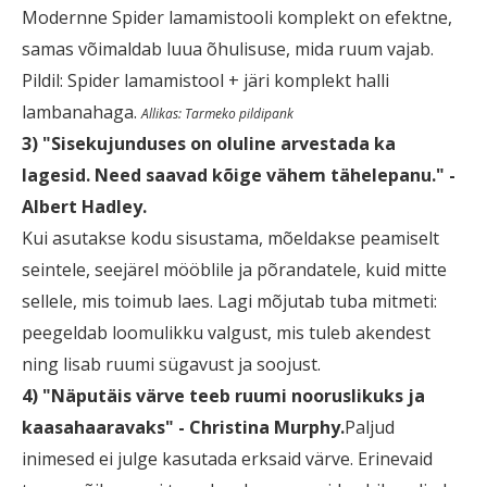
Modernne Spider lamamistooli komplekt on efektne,
samas võimaldab luua õhulisuse, mida ruum vajab.
Pildil: Spider lamamistool + järi komplekt halli
lambanahaga.
Allikas: Tarmeko pildipank
3) "Sisekujunduses on oluline arvestada ka
lagesid. Need saavad kõige vähem tähelepanu." -
Albert Hadley.
Kui asutakse kodu sisustama, mõeldakse peamiselt
seintele, seejärel mööblile ja põrandatele, kuid mitte
sellele, mis toimub laes. Lagi mõjutab tuba mitmeti:
peegeldab loomulikku valgust, mis tuleb akendest
ning lisab ruumi sügavust ja soojust.
4) "Näputäis värve teeb ruumi nooruslikuks ja
kaasahaaravaks" - Christina Murphy.
Paljud
inimesed ei julge kasutada erksaid värve. Erinevaid