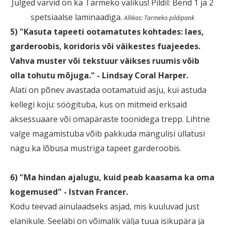
Julged värvid on ka Tarmeko valikus! Pildil: Bend 1 ja 2
spetsiaalse laminaadiga.
Allikas: Tarmeko pildipank
5) "Kasuta tapeeti ootamatutes kohtades: laes,
garderoobis, koridoris või väikestes fuajeedes.
Vahva muster või tekstuur väikses ruumis võib
olla tohutu mõjuga." - Lindsay Coral Harper.
Alati on põnev avastada ootamatuid asju, kui astuda
kellegi koju: söögituba, kus on mitmeid erksaid
aksessuaare või omapäraste toonidega trepp. Lihtne
valge magamistuba võib pakkuda mängulisi üllatusi
nagu ka lõbusa mustriga tapeet garderoobis.
6) "Ma hindan ajalugu, kuid peab kaasama ka oma
kogemused" - Istvan Francer.
Kodu teevad ainulaadseks asjad, mis kuuluvad just
elanikule. Seeläbi on võimalik välja tuua isikupära ja