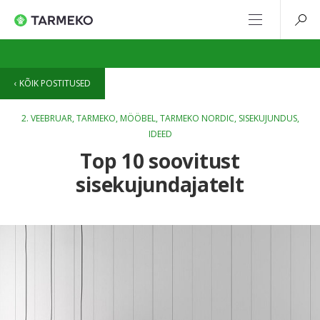
KÕIK POSTITUSED
2. VEEBRUAR,
TARMEKO
,
MÖÖBEL
,
TARMEKO NORDIC
,
SISEKUJUNDUS
,
IDEED
Top 10 soovitust
sisekujundajatelt