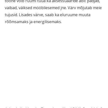
toone võib ruumi tuua ka aksessuaaride abil: padjad,
vaibad, väiksed mööbliesemed jne. Värv mõjutab meie
tujusid. Lisades värve, saab ka eluruume muuta
rõõmsamaks ja energilisemaks.