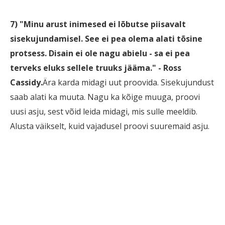
7) "Minu arust inimesed ei lõbutse piisavalt
sisekujundamisel. See ei pea olema alati tõsine
protsess. Disain ei ole nagu abielu - sa ei pea
terveks eluks sellele truuks jääma." - Ross
Cassidy.
Ära karda midagi uut proovida. Sisekujundust
saab alati ka muuta. Nagu ka kõige muuga, proovi
uusi asju, sest võid leida midagi, mis sulle meeldib.
Alusta väikselt, kuid vajadusel proovi suuremaid asju.