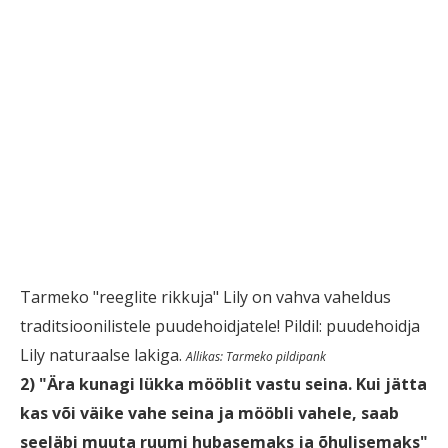
Tarmeko "reeglite rikkuja" Lily on vahva vaheldus
traditsioonilistele puudehoidjatele! Pildil: puudehoidja
Lily naturaalse lakiga.
Allikas: Tarmeko pildipank
2)
"Ära kunagi lükka mööblit vastu seina. Kui jätta
kas või väike vahe seina ja mööbli vahele, saab
seeläbi muuta ruumi hubasemaks ja õhulisemaks"