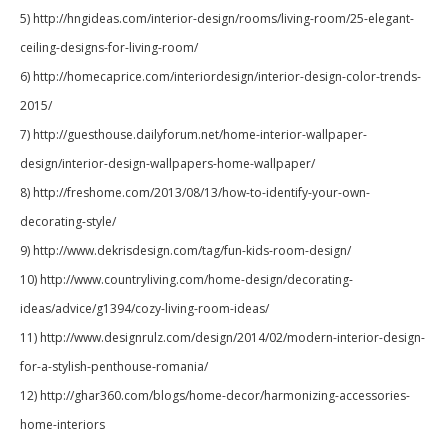
5) http://hngideas.com/interior-design/rooms/living-room/25-elegant-
ceiling-designs-for-living-room/
6) http://homecaprice.com/interiordesign/interior-design-color-trends-
2015/
7) http://guesthouse.dailyforum.net/home-interior-wallpaper-
design/interior-design-wallpapers-home-wallpaper/
8) http://freshome.com/2013/08/13/how-to-identify-your-own-
decorating-style/
9) http://www.dekrisdesign.com/tag/fun-kids-room-design/
10) http://www.countryliving.com/home-design/decorating-
ideas/advice/g1394/cozy-living-room-ideas/
11) http://www.designrulz.com/design/2014/02/modern-interior-design-
for-a-stylish-penthouse-romania/
12) http://ghar360.com/blogs/home-decor/harmonizing-accessories-
home-interiors