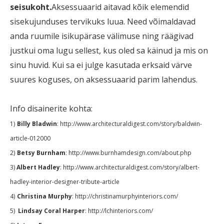
seisukoht.
Aksessuaarid aitavad kõik elemendid
sisekujunduses tervikuks luua. Need võimaldavad
anda ruumile isikupärase välimuse ning räägivad
justkui oma lugu sellest, kus oled sa käinud ja mis on
sinu huvid. Kui sa ei julge kasutada erksaid värve
suures koguses, on aksessuaarid parim lahendus.
Info disainerite kohta:
1)
Billy Bladwin
: http://www.architecturaldigest.com/story/baldwin-
article-012000
2)
Betsy Burnham
: http://www.burnhamdesign.com/about.php
3)
Albert Hadley
: http://www.architecturaldigest.com/story/albert-
hadley-interior-designer-tribute-article
4)
Christina Murphy
: http://christinamurphyinteriors.com/
5)
Lindsay Coral Harper
: http://lchinteriors.com/