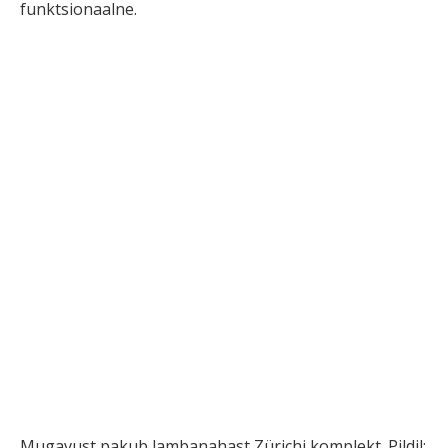
funktsionaalne.
Mugavust pakub lambanahast Zürichi komplekt. Pildil: