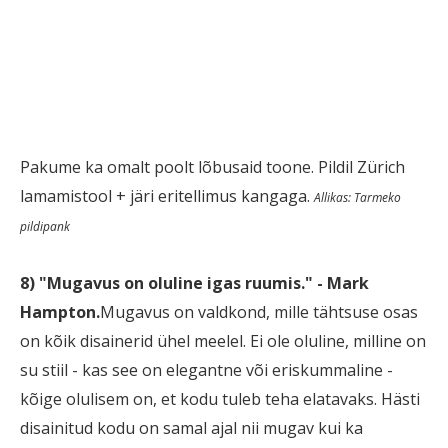
Pakume ka omalt poolt lõbusaid toone. Pildil Zürich
lamamistool + järi eritellimus kangaga.
Allikas: Tarmeko
pildipank
8) "Mugavus on oluline igas ruumis." - Mark
Hampton.
Mugavus on valdkond, mille tähtsuse osas
on kõik disainerid ühel meelel. Ei ole oluline, milline on
su stiil - kas see on elegantne või eriskummaline -
kõige olulisem on, et kodu tuleb teha elatavaks. Hästi
disainitud kodu on samal ajal nii mugav kui ka