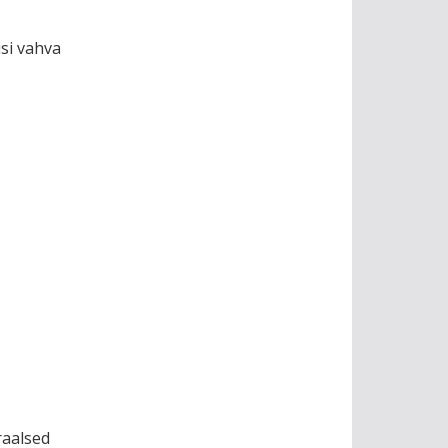
si vahva
raalsed