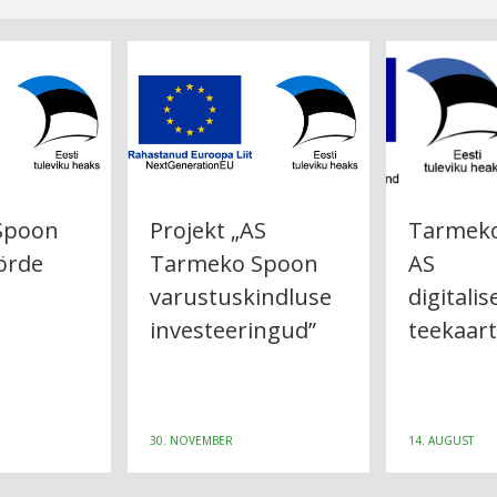
Spoon
Projekt „AS
Tarmek
örde
Tarmeko Spoon
AS
varustuskindluse
digitali
investeeringud”
teekaar
30. NOVEMBER
14. AUGUST