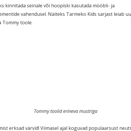
ks kinnitada seinale või hoopiski kasutada mööbli- ja
lementide vahendusel. Näiteks Tarmeko Kids sarjast leiab uu
a Tommy toole.
Tommy toolid erineva mustriga
ist erksad värvid! Viimasel ajal koguvad populaarsust neut