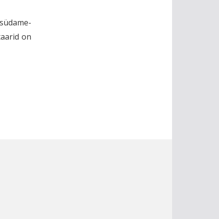
e südame-
aarid on