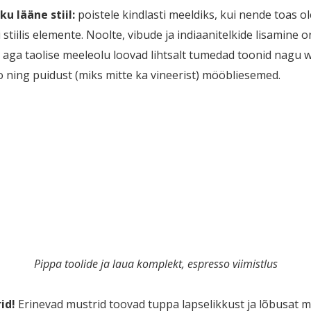
ku lääne stiil:
poistele kindlasti meeldiks, kui nende toas o
 stiilis elemente. Noolte, vibude ja indiaanitelkide lisamine 
, aga taolise meeleolu loovad lihtsalt tumedad toonid nagu 
 ning puidust (miks mitte ka vineerist) mööbliesemed.
Pippa toolide ja laua komplekt, espresso viimistlus
id!
Erinevad mustrid toovad tuppa lapselikkust ja lõbusat m