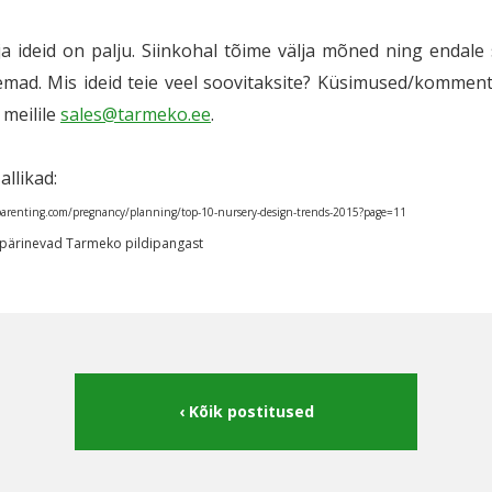
a ideid on palju. Siinkohal tõime välja mõned ning endal
mad. Mis ideid teie veel soovitaksite? Küsimused/komment
meilile
sales@tarmeko.ee
.
allikad:
arenting.com/pregnancy/planning/top-10-nursery-design-trends-2015?page=11
d pärinevad Tarmeko pildipangast
Kõik postitused