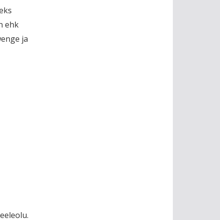
leks
on ehk
wenge ja
eeleolu.