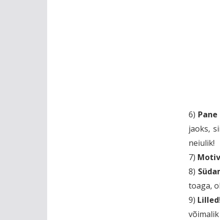
6)
Pane
jaoks, s
neiulik!
7)
Motiv
8)
Süda
toaga, o
9)
Lilled
võimalik