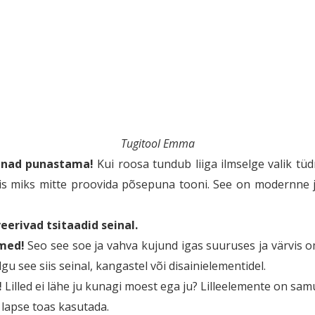
Tugitool Emma
 nad punastama!
Kui roosa tundub liiga ilmselge valik tü
iis miks mitte proovida põsepuna tooni. See on modernne 
eerivad tsitaadid seinal.
med!
Seo see soe ja vahva kujund igas suuruses ja värvis 
lgu see siis seinal, kangastel või disainielementidel.
!
Lilled ei lähe ju kunagi moest ega ju? Lilleelemente on sam
 lapse toas kasutada.