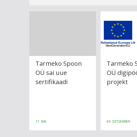
Tarmeko Spoon
Tarmeko 
OÜ sai uue
OÜ digipö
sertifikaadi
projekt
17. MAI
04. DETSEMBER