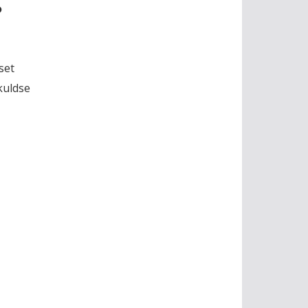
?
set
kuldse