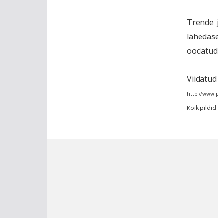
Trende j
lähedase
oodatud 
Viidatud 
http://www.p
Kõik pildi