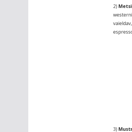
2)
Metsi
westerni
vaieldav
espresso
3)
Mustr