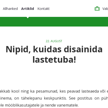
Allhanked
Artiklid
Kontakt
Vab
22. AUGUST
Nipid, kuidas disainida
lastetuba!
hakkab kool ning ka pesamunad, kes peavad lasteaeda või 
minema, on tähelepanu keskpunktis. See postitus on pü
ele mööblikasutajatele ja nende vanematele.