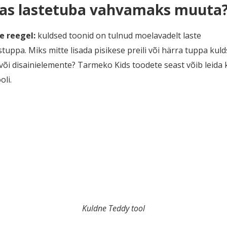
as lastetuba vahvamaks muuta
e reegel:
kuldsed toonid on tulnud moelavadelt laste
uppa. Miks mitte lisada pisikese preili või härra tuppa kuld
või disainielemente? Tarmeko Kids toodete seast võib leida 
oli.
Kuldne Teddy tool