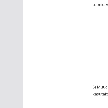
toonid: v
5) Muuda
kasutaks