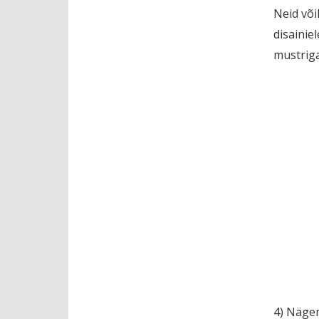
Neid või
disainie
mustrig
4) Nägem