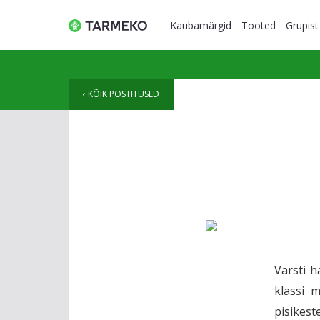
Kaubamärgid
Tooted
Grupist
KÕIK POSTITUSED
Varsti 
klassi 
pisikest