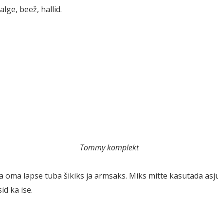
alge, beež, hallid.
Tommy komplekt
 oma lapse tuba šikiks ja armsaks. Miks mitte kasutada asj
id ka ise.