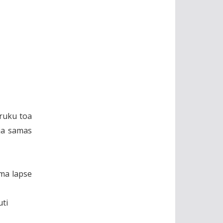
druku toa
ja samas
oma lapse
uti