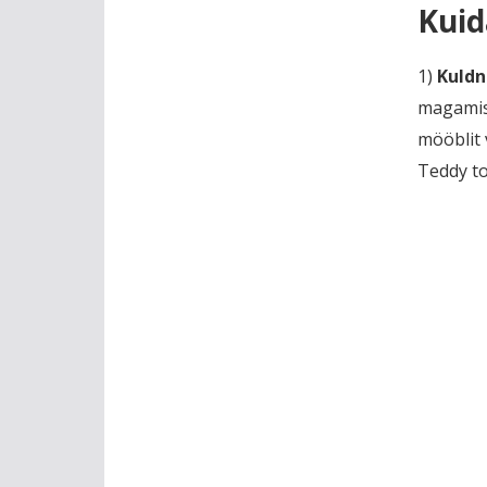
Kuid
1)
Kuldn
magamist
mööblit 
Teddy to