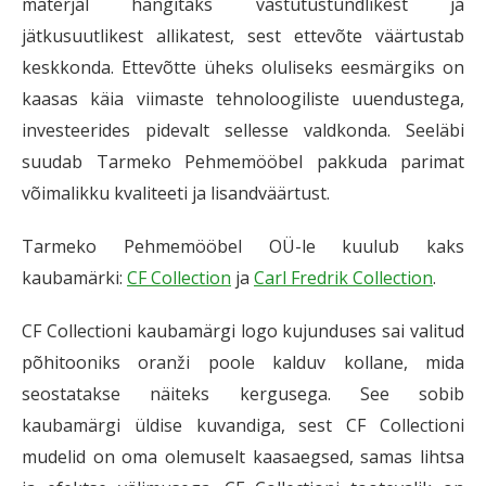
materjal hangitaks vastutustundlikest ja
jätkusuutlikest allikatest, sest ettevõte väärtustab
keskkonda. Ettevõtte üheks oluliseks eesmärgiks on
kaasas käia viimaste tehnoloogiliste uuendustega,
investeerides pidevalt sellesse valdkonda. Seeläbi
suudab Tarmeko Pehmemööbel pakkuda parimat
võimalikku kvaliteeti ja lisandväärtust.
Tarmeko Pehmemööbel OÜ-le kuulub kaks
kaubamärki:
CF Collection
ja
Carl Fredrik Collection
.
CF Collectioni kaubamärgi logo kujunduses sai valitud
põhitooniks oranži poole kalduv kollane, mida
seostatakse näiteks kergusega. See sobib
kaubamärgi üldise kuvandiga, sest CF Collectioni
mudelid on oma olemuselt kaasaegsed, samas lihtsa