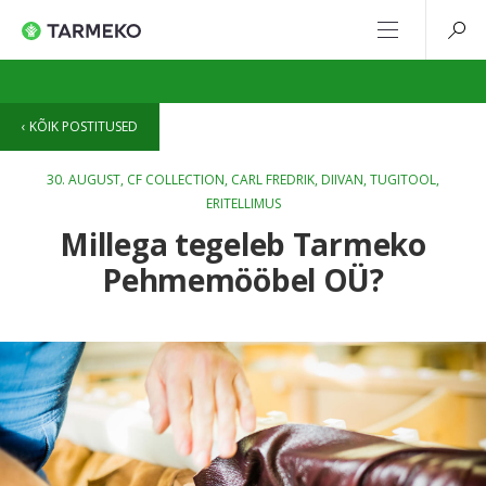
KÕIK POSTITUSED
30. AUGUST,
CF COLLECTION
,
CARL FREDRIK
,
DIIVAN
,
TUGITOOL
,
ERITELLIMUS
Millega tegeleb Tarmeko
Pehmemööbel OÜ?