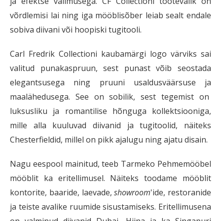
ja efektse välimusega. CF Collectioni tootevalik on
võrdlemisi lai ning iga mööblisõber leiab sealt endale
sobiva diivani või hoopiski tugitooli.
Carl Fredrik Collectioni kaubamärgi logo värviks sai
valitud punakaspruun, sest punast võib seostada
elegantsusega ning pruuni usaldusväärsuse ja
maalähedusega. See on sobilik, sest tegemist on
luksusliku ja romantilise hõnguga kollektsiooniga,
mille alla kuuluvad diivanid ja tugitoolid, näiteks
Chesterfieldid, millel on pikk ajalugu ning ajatu disain.
Nagu eespool mainitud, teeb Tarmeko Pehmemööbel
mööblit ka eritellimusel. Näiteks toodame mööblit
kontorite, baaride, laevade,
showroom
'ide, restoranide
ja teiste avalike ruumide sisustamiseks. Eritellimusena
on valminud diivanid Dubai, Hiina ja ka Singapuri