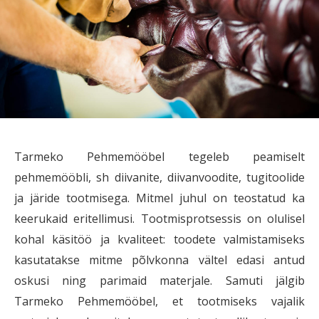
Tarmeko Pehmemööbel tegeleb peamiselt
pehmemööbli, sh diivanite, diivanvoodite, tugitoolide
ja järide tootmisega. Mitmel juhul on teostatud ka
keerukaid eritellimusi. Tootmisprotsessis on olulisel
kohal käsitöö ja kvaliteet: toodete valmistamiseks
kasutatakse mitme põlvkonna vältel edasi antud
oskusi ning parimaid materjale. Samuti jälgib
Tarmeko Pehmemööbel, et tootmiseks vajalik